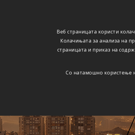
ФИЗИЧКИ
ПРАВНИ
ЛИЦА
ЛИЦА
Веб страницата користи колач
ОСИГУРУВАЊЕ
ШТЕТИ
Колачињата за анализа на п
страницата и приказ на содрж
Со натамошно користење на
Едно
АВТОМОБИЛСКА