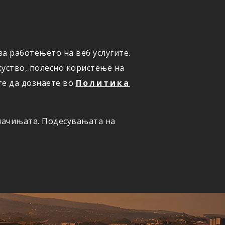
а работењето на веб услугите.
ОНЛАЈН
ПРИЈАВИ ШТЕТА
уство, полесно користење на
те да дознаете во
Политика
олачињата. Подесувањата на
ернет