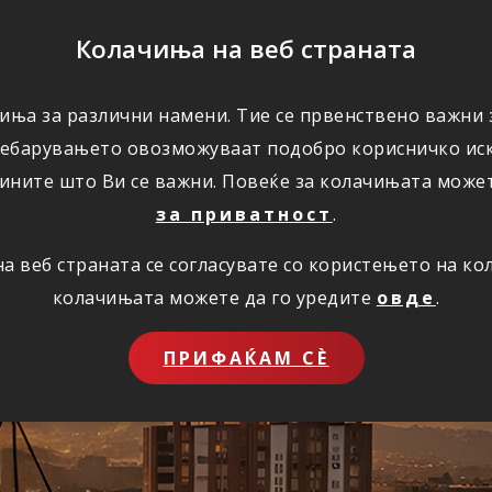
ПОМОШ
Колачиња на веб страната
иња за различни намени. Тие се првенствено важни з
ПОВОЛНОСТИ
КОРИСНО
ЗА НАС
ребарувањето овозможуваат подобро корисничко иск
ините што Ви се важни. Повеќе за колачињата може
за приватност
.
 веб страната се согласувате со користењето на к
ставно преку инт
колачињата можете да го уредите
овде
.
ПРИФАЌАМ СЀ