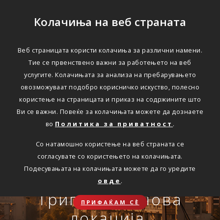
Колачиња на веб страната
Веб страницата користи колачиња за различни намени.
Тие се првенствено важни за работењето на веб
Едноставно преку
услугите. Колачињата за анализа на пребарувањето
интернет
овозможуваат подобро корисничко искуство, полесно
користење на страницата и приказ на содржините што
Ви се важни. Повеќе за колачињата можете да дознаете
во
Политика за приватност
.
АВТОМОБИЛСКА ОДГОВОРНОСТ
Со натамошно користење на веб страната се
Oнлајн обнова на осигурување.
согласувате со користењето на колачињата.
Онлајн пријава на
Подесувањата на колачињата можете да го уредите
Travel Smart и Travel
овде
.
ПОВЕЌЕ
СКЛУЧИ
осигурен случај преку
Сѐ ќе биде во ред
Триглав на нова
Smart Plus
ПРИФАЌАМ СЀ
OneID
локација.
ЗДРАВСТВЕНО ПАТНИЧКО
Совет, информација или инспирација за секоја животна