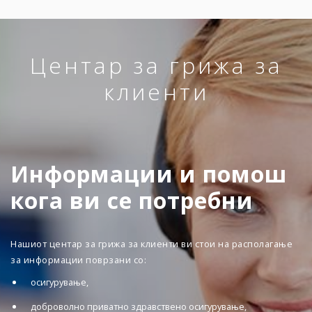
Центар за грижа за
клиенти
Информации и помош
кога ви се потребни
Нашиот центар за грижа за клиенти ви стои на располагање
за информации поврзани со:
осигурување,
доброволно приватно здравствено осигурување,