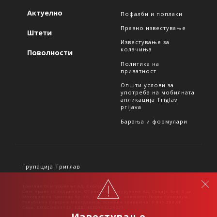
Актуелно
Пофалби и поплаки
Правно известување
Штети
Известување за
колачиња
Поволности
Политика на
приватност
Општи услови за
употреба на мобилната
апликација Triglav
prijava
Барања и формулари
Групација Триглав
Триглав Осигурување АД, Скопје
Сите права се задржани. ©Триглав Осигурување АД, Скопје, бул. 3-та
Македонска Бригада бр. 36, 1000 Скопје, комплекс Порта Супериум,
Република Северна Македонија, основна главнина: 3.009.200,00
Евра, ЕМБС:4691130, ЕДБ: 4030993129071.
Известување