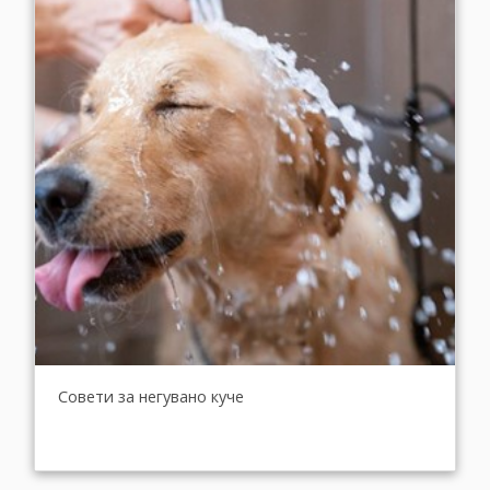
Совети за негувано куче