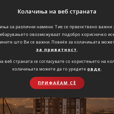
ПОМОШ
Колачиња на веб страната
иња за различни намени. Тие се првенствено важни з
ПОВОЛНОСТИ
КОРИСНО
ЗА НАС
ребарувањето овозможуваат подобро корисничко иск
ините што Ви се важни. Повеќе за колачињата може
за приватност
.
 веб страната се согласувате со користењето на к
ставно преку инт
колачињата можете да го уредите
овде
.
ПРИФАЌАМ СЀ