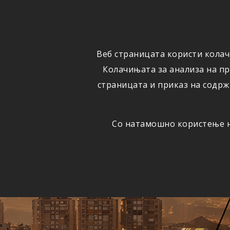
ФИЗИЧКИ
ПРАВНИ
ЛИЦА
ЛИЦА
Веб страницата користи колач
ОСИГУРУВАЊЕ
ШТЕТИ
Колачињата за анализа на п
страницата и приказ на содрж
Со натамошно користење на
Едно
АВТОМОБИЛСКА