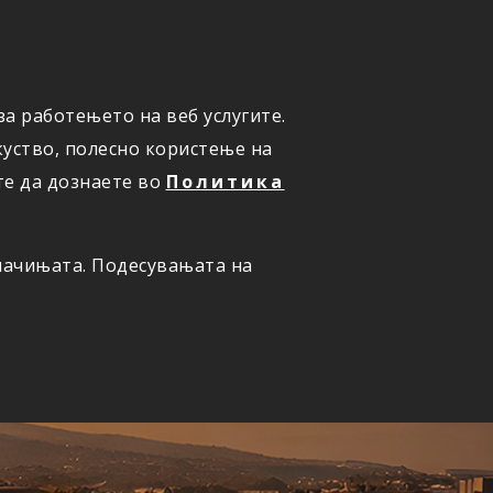
а работењето на веб услугите.
ОНЛАЈН
ПРИЈАВИ ШТЕТА
уство, полесно користење на
те да дознаете во
Политика
олачињата. Подесувањата на
ернет