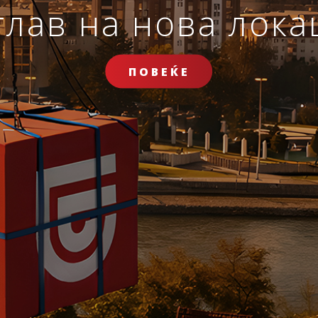
 на осигурен слу
 Smart и Travel Sma
Сѐ ќе биде во ре
лав на нова лока
н начин за онлајн пријава за надомест на трошоци п
 информација или инспирација за секоја животна сит
ете го својот пакет за здравствено патничко осигу
КАЛКУЛ
НО
ОНЛAЈН ПЛАЌАЊЕ
АВТОМО
ПОВЕЌЕ
ОДГОВО
ПОВЕЌЕ
ПОВЕЌЕ
ПОВЕЌЕ
ОНЛАЈН УСЛУГИ