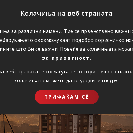
ПОМОШ
Колачиња на веб страната
иња за различни намени. Тие се првенствено важни з
ПОВОЛНОСТИ
КОРИСНО
ЗА НАС
ребарувањето овозможуваат подобро корисничко иск
ините што Ви се важни. Повеќе за колачињата може
за приватност
.
 веб страната се согласувате со користењето на к
ставно преку инт
колачињата можете да го уредите
овде
.
ПРИФАЌАМ СЀ