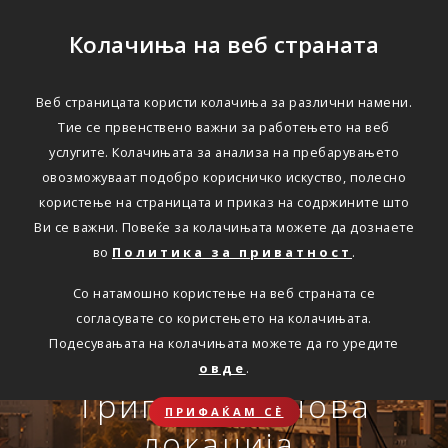
Колачиња на веб страната
Веб страницата користи колачиња за различни намени.
Тие се првенствено важни за работењето на веб
Едноставно преку
услугите. Колачињата за анализа на пребарувањето
интернет
овозможуваат подобро корисничко искуство, полесно
користење на страницата и приказ на содржините што
Ви се важни. Повеќе за колачињата можете да дознаете
во
Политика за приватност
.
АВТОМОБИЛСКА ОДГОВОРНОСТ
Со натамошно користење на веб страната се
Oнлајн обнова на осигурување.
согласувате со користењето на колачињата.
Онлајн пријава на
Подесувањата на колачињата можете да го уредите
Travel Smart и Travel
овде
.
ПОВЕЌЕ
СКЛУЧИ
осигурен случај преку
Сѐ ќе биде во ред
Триглав на нова
Smart Plus
ПРИФАЌАМ СЀ
OneID
локација.
ЗДРАВСТВЕНО ПАТНИЧКО
Совет, информација или инспирација за секоја животна