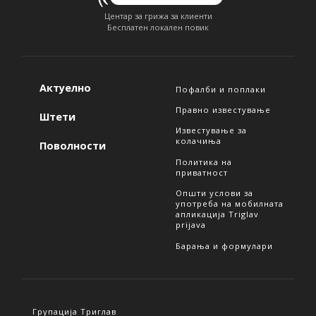
Центар за грижа за клиенти
Бесплатен локален повик
Актуелно
Пофалби и поплаки
Правно известување
Штети
Известување за
колачиња
Поволности
Политика на
приватност
Општи услови за
употреба на мобилната
апликација Triglav
prijava
Барања и формулари
Групација Триглав