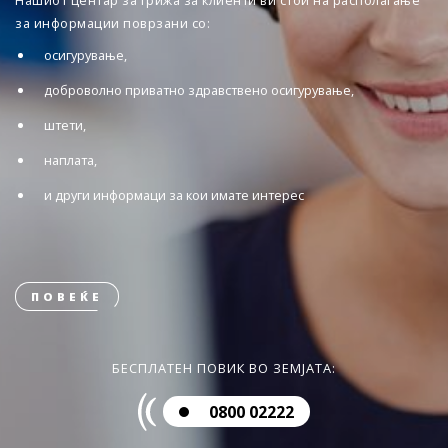
Нашиот центар за грижа за клиенти ви стои на располагање
за информации поврзани со:
осигурување,
доброволно приватно здравствено осигурување,
штети,
наплата,
и други информаци за кои имате интерес
ПОВЕЌЕ
БЕСПЛАТЕН ПОВИК ВО ЗЕМЈАТА:
0800 02222