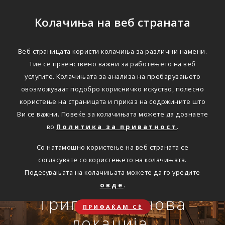
Колачиња на веб страната
Веб страницата користи колачиња за различни намени.
Тие се првенствено важни за работењето на веб
Едноставно преку
услугите. Колачињата за анализа на пребарувањето
интернет
овозможуваат подобро корисничко искуство, полесно
користење на страницата и приказ на содржините што
Ви се важни. Повеќе за колачињата можете да дознаете
во
Политика за приватност
.
АВТОМОБИЛСКА ОДГОВОРНОСТ
Со натамошно користење на веб страната се
Oнлајн обнова на осигурување.
согласувате со користењето на колачињата.
Онлајн пријава на
Подесувањата на колачињата можете да го уредите
Travel Smart и Travel
овде
.
ПОВЕЌЕ
СКЛУЧИ
осигурен случај преку
Сѐ ќе биде во ред
Триглав на нова
Smart Plus
ПРИФАЌАМ СЀ
OneID
локација.
ЗДРАВСТВЕНО ПАТНИЧКО
Совет, информација или инспирација за секоја животна