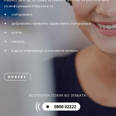
Нашиот центар за грижа за клиенти ви стои на располагање
за информации поврзани со:
осигурување,
доброволно приватно здравствено осигурување,
штети,
наплата,
и други информаци за кои имате интерес
ПОВЕЌЕ
БЕСПЛАТЕН ПОВИК ВО ЗЕМЈАТА:
0800 02222