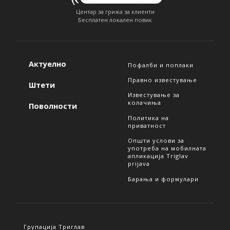
Центар за грижа за клиенти
Бесплатен локален повик
Актуелно
Пофалби и поплаки
Правно известување
Штети
Известување за
колачиња
Поволности
Политика на
приватност
Општи услови за
употреба на мобилната
апликација Triglav
prijava
Барања и формулари
Групација Триглав