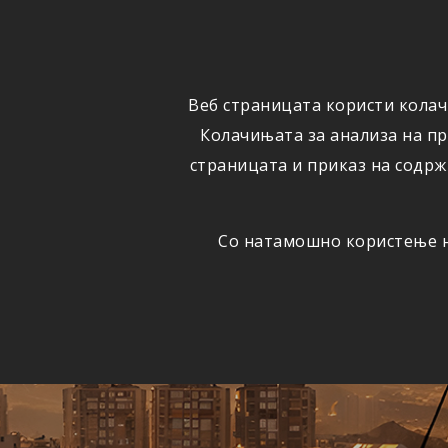
ФИЗИЧКИ
ПРАВНИ
ЛИЦА
ЛИЦА
Веб страницата користи колач
ОСИГУРУВАЊЕ
ШТЕТИ
Колачињата за анализа на п
страницата и приказ на содрж
Со натамошно користење на
Едно
АВТОМОБИЛСКА