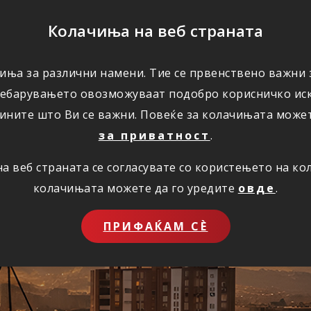
ПОМОШ
Колачиња на веб страната
иња за различни намени. Тие се првенствено важни з
ПОВОЛНОСТИ
КОРИСНО
ЗА НАС
ребарувањето овозможуваат подобро корисничко иск
ините што Ви се важни. Повеќе за колачињата може
за приватност
.
 веб страната се согласувате со користењето на к
ставно преку инт
колачињата можете да го уредите
овде
.
ПРИФАЌАМ СЀ