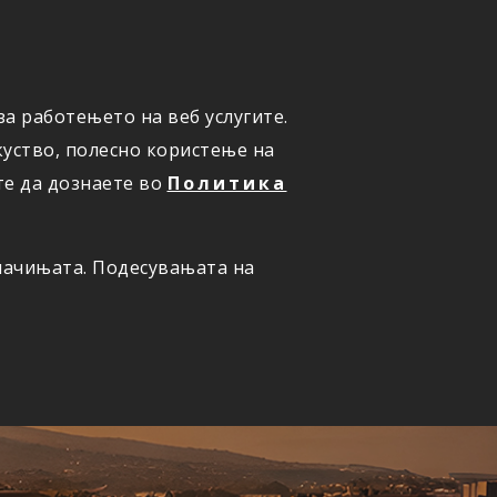
а работењето на веб услугите.
ОНЛАЈН
ПРИЈАВИ ШТЕТА
уство, полесно користење на
те да дознаете во
Политика
олачињата. Подесувањата на
ернет