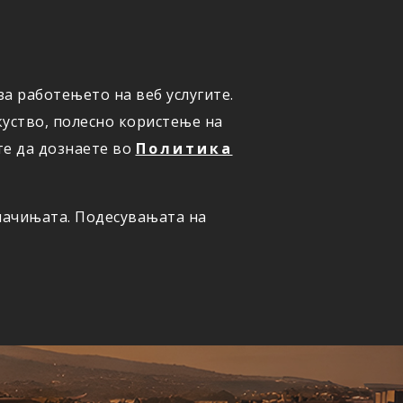
а работењето на веб услугите.
ОНЛАЈН
ПРИЈАВИ ШТЕТА
уство, полесно користење на
те да дознаете во
Политика
олачињата. Подесувањата на
ернет