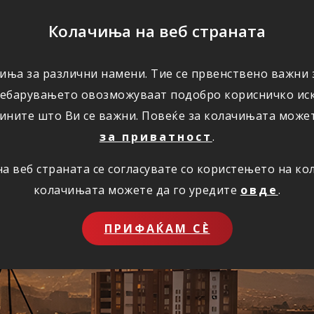
ПОМОШ
Колачиња на веб страната
иња за различни намени. Тие се првенствено важни з
ПОВОЛНОСТИ
КОРИСНО
ЗА НАС
ребарувањето овозможуваат подобро корисничко иск
ините што Ви се важни. Повеќе за колачињата може
за приватност
.
 веб страната се согласувате со користењето на к
ставно преку инт
колачињата можете да го уредите
овде
.
ПРИФАЌАМ СЀ