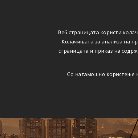
ФИЗИЧКИ
ПРАВНИ
ЛИЦА
ЛИЦА
Веб страницата користи колач
ОСИГУРУВАЊЕ
ШТЕТИ
Колачињата за анализа на п
страницата и приказ на содрж
Со натамошно користење на
Едно
АВТОМОБИЛСКА