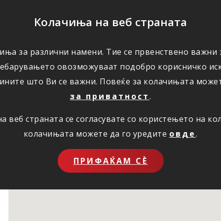
ПОМОШ
Колачиња на веб страната
иња за различни намени. Тие се првенствено важни з
ПОВОЛНОСТИ
КОРИСНО
ЗА НАС
ребарувањето овозможуваат подобро корисничко иск
ините што Ви се важни. Повеќе за колачињата може
за приватност
.
 веб страната се согласувате со користењето на к
колачињата можете да го уредите
овде
.
ПРИФАЌАМ СЀ