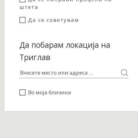
штета
Да се советувам
Да побарам локација на
Триглав
Во моја близина