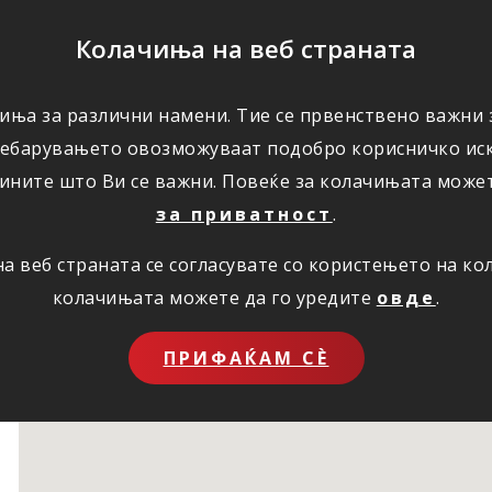
ПОМОШ
Колачиња на веб страната
иња за различни намени. Тие се првенствено важни з
ПОВОЛНОСТИ
КОРИСНО
ЗА НАС
ребарувањето овозможуваат подобро корисничко иск
ините што Ви се важни. Повеќе за колачињата може
за приватност
.
 веб страната се согласувате со користењето на к
колачињата можете да го уредите
овде
.
ПРИФАЌАМ СЀ