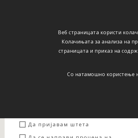
ФИЗИЧКИ
ПРАВНИ
ЛИЦА
ЛИЦА
Веб страницата користи колач
ОСИГУРУВАЊЕ
ШТЕТИ
Колачињата за анализа на п
страницата и приказ на содрж
Со натамошно користење на
Сакам...
Да склучам осигурување
Да пријавам штета
Да се направи процена на