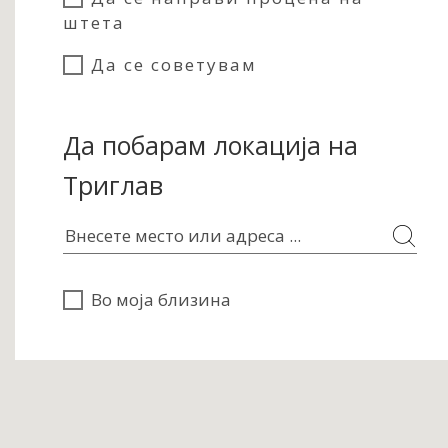
штета
Да се советувам
Да побарам локација на
Триглав
Во моја близина