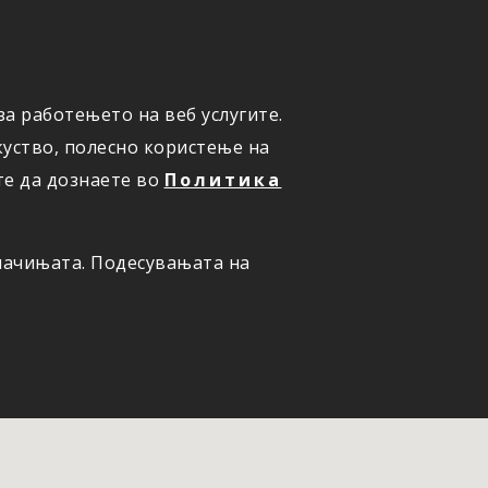
а работењето на веб услугите.
ОНЛАЈН
ПРИЈАВИ ШТЕТА
уство, полесно користење на
те да дознаете во
Политика
олачињата. Подесувањата на