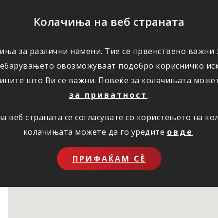
ПОМОШ
Колачиња на веб страната
иња за различни намени. Тие се првенствено важни з
ПОВОЛНОСТИ
КОРИСНО
ЗА НАС
ребарувањето овозможуваат подобро корисничко иск
ините што Ви се важни. Повеќе за колачињата може
за приватност
.
 веб страната се согласувате со користењето на к
колачињата можете да го уредите
овде
.
ПРИФАЌАМ СЀ