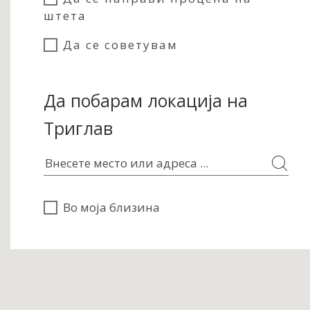
штета
Да се советувам
Да побарам локација на
Триглав
Во моја близина