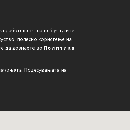
а работењето на веб услугите.
ОНЛАЈН
ПРИЈАВИ ШТЕТА
уство, полесно користење на
те да дознаете во
Политика
олачињата. Подесувањата на