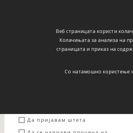
ФИЗИЧКИ
ПРАВНИ
ЛИЦА
ЛИЦА
Веб страницата користи колач
ОСИГУРУВАЊЕ
ШТЕТИ
Колачињата за анализа на п
страницата и приказ на содрж
Со натамошно користење на
Сакам...
Да склучам осигурување
Да пријавам штета
Да се направи процена на