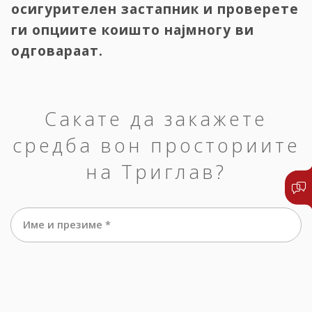
осигурителен застапник и проверете
ги опциите коишто најмногу ви
одговараат.
Сакате да закажете
средба вон просториите
на Триглав?
Име и презиме *
е-маил *