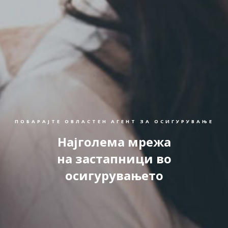
ПОБАРАЈТЕ ОВЛАСТЕН АГЕНТ ЗА ОСИГУРУВАЊЕ
Најголема мрежа
на застапници во
осигурувањето