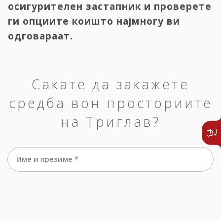
осигурителен застапник и проверете
ги опциите коишто најмногу ви
одговараат.
Сакате да закажете
средба вон просториите
на Триглав?
Име и презиме *
е-маил *