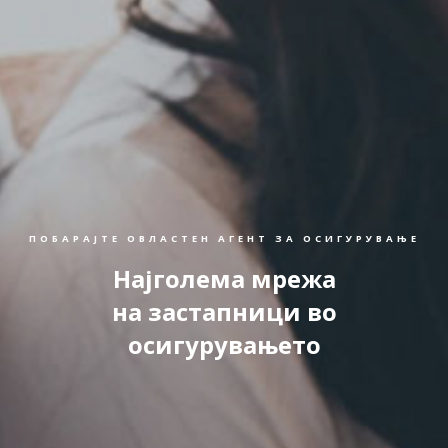
ПОБАРАЈТЕ ОВЛАСТЕН АГЕНТ ЗА ОСИГУРУВАЊЕ
Најголема мрежа
на застапници во
осигурувањето