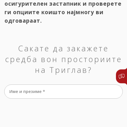
осигурителен застапник и проверете
ги опциите коишто најмногу ви
одговараат.
Сакате да закажете
средба вон просториите
на Триглав?
Име и презиме *
е-маил *