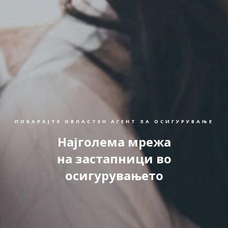
ПОБАРАЈТЕ ОВЛАСТЕН АГЕНТ ЗА ОСИГУРУВАЊЕ
Најголема мрежа
на застапници во
осигурувањето