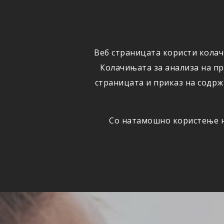
ФИЗИЧКИ
ПРАВНИ
ЛИЦА
ЛИЦА
Веб страницата користи колач
ОСИГУРУВАЊЕ
ШТЕТИ
Колачињата за анализа на п
страницата и приказ на содрж
Со натамошно користење на