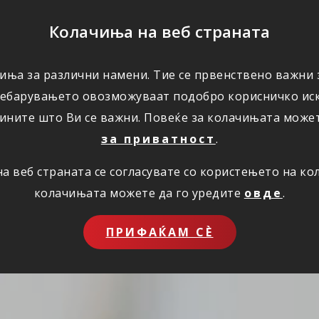
ПОМОШ
Колачиња на веб страната
иња за различни намени. Тие се првенствено важни з
ПОВОЛНОСТИ
КОРИСНО
ЗА НАС
ребарувањето овозможуваат подобро корисничко иск
ините што Ви се важни. Повеќе за колачињата може
за приватност
.
 веб страната се согласувате со користењето на к
колачињата можете да го уредите
овде
.
ПРИФАЌАМ СЀ