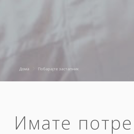
Дома
Побарајте застапник
Имате потре