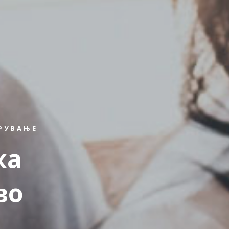
УРУВАЊЕ
жа
во