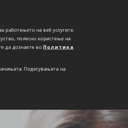
а работењето на веб услугите.
ОНЛАЈН
ПРИЈАВИ ШТЕТА
уство, полесно користење на
те да дознаете во
Политика
олачињата. Подесувањата на