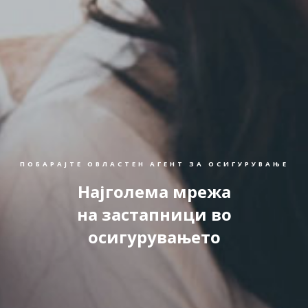
ПОБАРАЈТЕ ОВЛАСТЕН АГЕНТ ЗА ОСИГУРУВАЊЕ
Најголема мрежа
на застапници во
осигурувањето