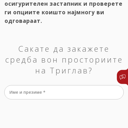
осигурителен застапник и проверете
ги опциите коишто најмногу ви
одговараат.
Сакате да закажете
средба вон просториите
на Триглав?
Име и презиме *
е-маил *