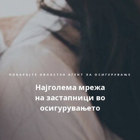
ПОБАРАЈТЕ ОВЛАСТЕН АГЕНТ ЗА ОСИГУРУВАЊЕ
Најголема мрежа
на застапници во
осигурувањето