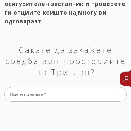
осигурителен застапник и проверете
ги опциите коишто најмногу ви
одговараат.
Сакате да закажете
средба вон просториите
на Триглав?
Име и презиме *
е-маил *