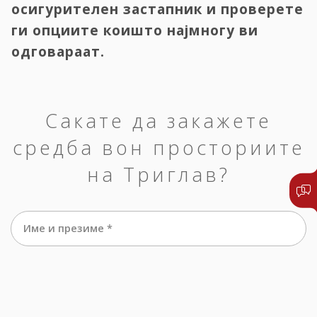
осигурителен застапник и проверете
ги опциите коишто најмногу ви
одговараат.
Сакате да закажете
средба вон просториите
на Триглав?
Име и презиме *
е-маил *