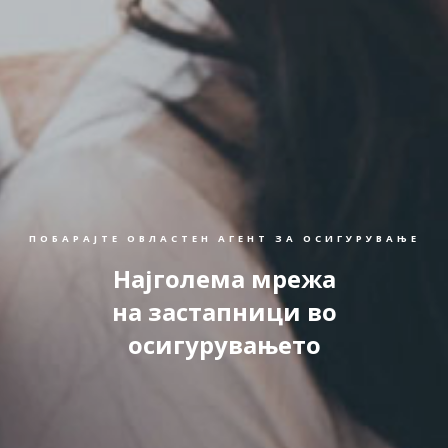
ПОБАРАЈТЕ ОВЛАСТЕН АГЕНТ ЗА ОСИГУРУВАЊЕ
Најголема мрежа
на застапници во
осигурувањето