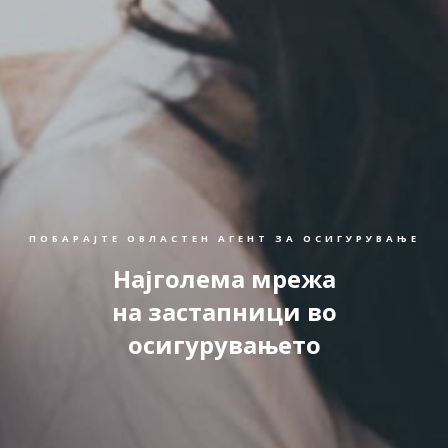
ПОБАРАЈТЕ ОВЛАСТЕН АГЕНТ ЗА ОСИГУРУВАЊЕ
Најголема мрежа
на застапници во
осигурувањето