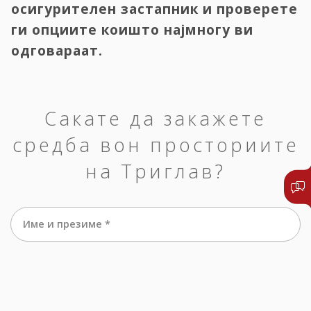
осигурителен застапник и проверете
ги опциите коишто најмногу ви
одговараат.
Сакате да закажете
средба вон просториите
на Триглав?
Име и презиме *
е-маил *