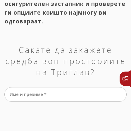
осигурителен застапник и проверете
ги опциите коишто најмногу ви
одговараат.
Сакате да закажете
средба вон просториите
на Триглав?
Име и презиме *
е-маил *