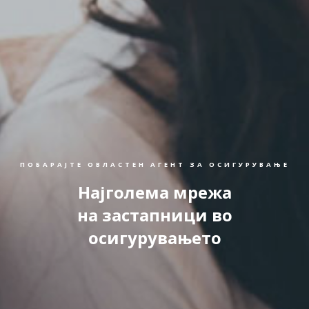
ПОБАРАЈТЕ ОВЛАСТЕН АГЕНТ ЗА ОСИГУРУВАЊЕ
Најголема мрежа
на застапници во
осигурувањето