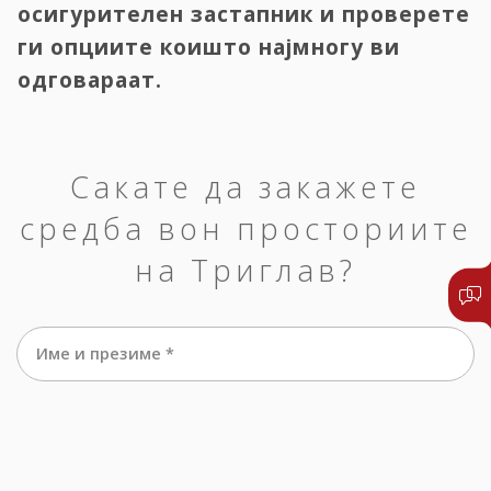
осигурителен застапник и проверете
ги опциите коишто најмногу ви
одговараат.
Сакате да закажете
средба вон просториите
на Триглав?
Име и презиме *
е-маил *