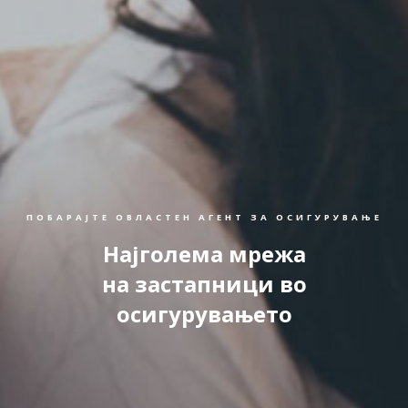
ПОБАРАЈТЕ ОВЛАСТЕН АГЕНТ ЗА ОСИГУРУВАЊЕ
Најголема мрежа
на застапници во
осигурувањето