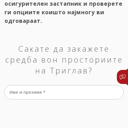
осигурителен застапник и проверете
ги опциите коишто најмногу ви
одговараат.
Сакате да закажете
средба вон просториите
на Триглав?
Име и презиме *
е-маил *