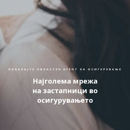
ПОБАРАЈТЕ ОВЛАСТЕН АГЕНТ ЗА ОСИГУРУВАЊЕ
Најголема мрежа
на застапници во
осигурувањето