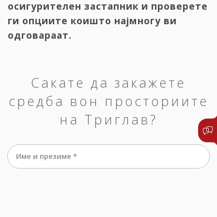
осигурителен застапник и проверете
ги опциите коишто најмногу ви
одговараат.
Сакате да закажете
средба вон просториите
на Триглав?
Име и презиме *
е-маил *