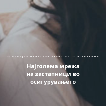
ПОБАРАЈТЕ ОВЛАСТЕН АГЕНТ ЗА ОСИГУРУВАЊЕ
Најголема мрежа
на застапници во
осигурувањето