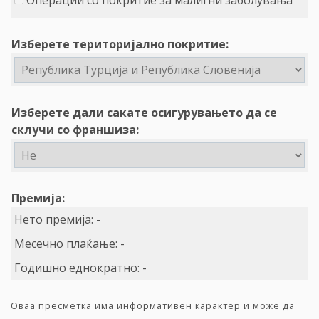
Операции со покритие за малигни заболувања
Изберете територијално покритие:
Изберете дали сакате осигурувањето да се
склучи со франшиза:
Премија:
Нето премија:
-
Месечно плаќање:
-
Годишно еднократно:
-
Оваа пресметка има информативен карактер и може да