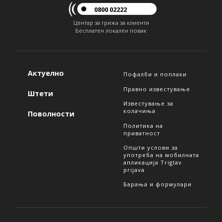
0800 02222
Центар за грижа за клиенти
Бесплатен локален повик
Актуелно
Пофалби и поплаки
Правно известување
Штети
Известување за
колачиња
Поволности
Политика на
приватност
Општи услови за
употреба на мобилната
апликација Triglav
prijava
Барања и формулари