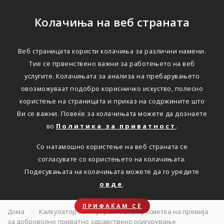
Колачиња на веб страната
Веб страницата користи колачиња за различни намени.
ДОБРОВОЛНО ПРИВАТНО ЗДРАВСТВЕНО
Тие се првенствено важни за работењето на веб
ОСИГУРУВАЊЕ
услугите. Колачињата за анализа на пребарувањето
овозможуваат подобро корисничко искуство, полесно
Направете
користење на страницата и приказ на содржините што
Ви се важни. Повеќе за колачињата можете да дознаете
информативна
во
Политика за приватност
.
пресметка на премија за
Со натамошно користење на веб страната се
здравствено
согласувате со користењето на колачињата.
Подесувањата на колачињата можете да го уредите
осигурување
овде
.
ПРИФАЌАМ СЀ
Дома
Калкулатор за информативна пресметка на премија
за доброволно приватно здравствено осигурување