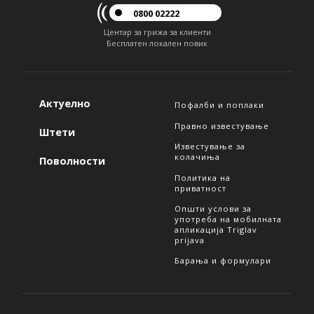
0800 02222
Центар за грижа за клиенти
Бесплатен локален повик
Актуелно
Пофалби и поплаки
Правно известување
Штети
Известување за
колачиња
Поволности
Политика на
приватност
Општи услови за
употреба на мобилната
апликација Triglav
prijava
Барања и формулари