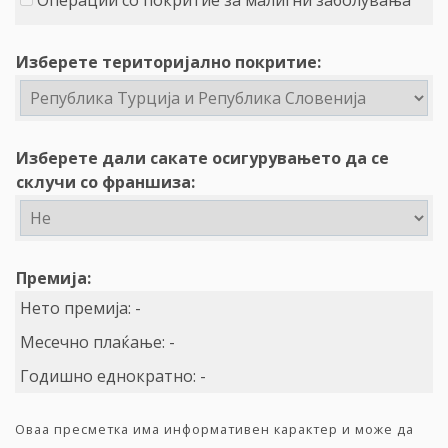
Операции со покритие за малигни заболувања
Изберете територијално покритие:
Изберете дали сакате осигурувањето да се
склучи со франшиза:
Премија:
Нето премија:
-
Месечно плаќање:
-
Годишно еднократно:
-
Оваа пресметка има информативен карактер и може да