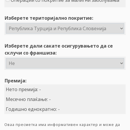
Операции со покритие за малигни заболувања
Изберете територијално покритие:
Изберете дали сакате осигурувањето да се
склучи со франшиза:
Премија:
Нето премија:
-
Месечно плаќање:
-
Годишно еднократно:
-
Оваа пресметка има информативен карактер и може да