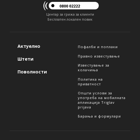
0800 02222
Центар за грижа за клиенти
Бесплатен локален повик
Актуелно
Пофалби и поплаки
Правно известување
Штети
Известување за
колачиња
Поволности
Политика на
приватност
Општи услови за
употреба на мобилната
апликација Triglav
prijava
Барања и формулари