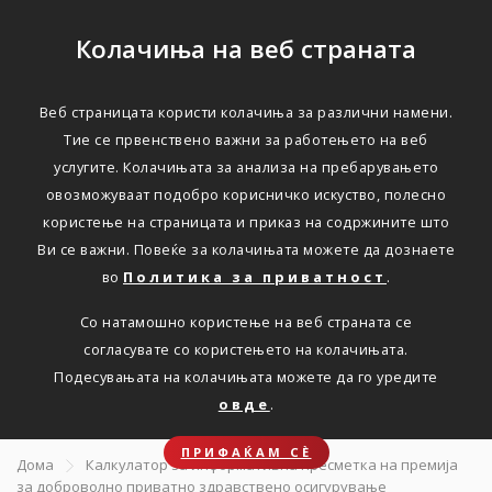
Колачиња на веб страната
Веб страницата користи колачиња за различни намени.
ДОБРОВОЛНО ПРИВАТНО ЗДРАВСТВЕНО
Тие се првенствено важни за работењето на веб
ОСИГУРУВАЊЕ
услугите. Колачињата за анализа на пребарувањето
овозможуваат подобро корисничко искуство, полесно
Направете
користење на страницата и приказ на содржините што
Ви се важни. Повеќе за колачињата можете да дознаете
информативна
во
Политика за приватност
.
пресметка на премија за
Со натамошно користење на веб страната се
здравствено
согласувате со користењето на колачињата.
Подесувањата на колачињата можете да го уредите
осигурување
овде
.
ПРИФАЌАМ СЀ
Дома
Калкулатор за информативна пресметка на премија
за доброволно приватно здравствено осигурување