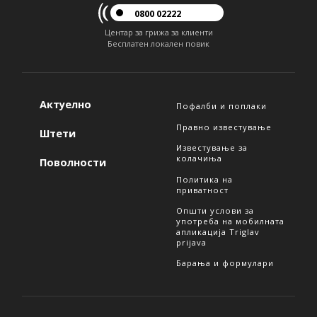
0800 02222
Центар за грижа за клиенти
Бесплатен локален повик
Актуелно
Пофалби и поплаки
Правно известување
Штети
Известување за
колачиња
Поволности
Политика на
приватност
Општи услови за
употреба на мобилната
апликација Triglav
prijava
Барања и формулари