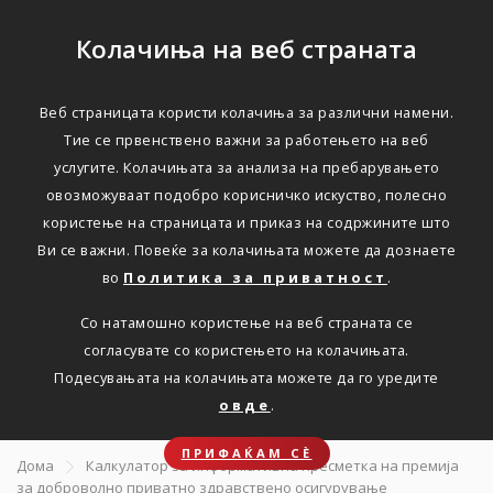
Колачиња на веб страната
Веб страницата користи колачиња за различни намени.
ДОБРОВОЛНО ПРИВАТНО ЗДРАВСТВЕНО
Тие се првенствено важни за работењето на веб
ОСИГУРУВАЊЕ
услугите. Колачињата за анализа на пребарувањето
овозможуваат подобро корисничко искуство, полесно
Направете
користење на страницата и приказ на содржините што
Ви се важни. Повеќе за колачињата можете да дознаете
информативна
во
Политика за приватност
.
пресметка на премија за
Со натамошно користење на веб страната се
здравствено
согласувате со користењето на колачињата.
Подесувањата на колачињата можете да го уредите
осигурување
овде
.
ПРИФАЌАМ СЀ
Дома
Калкулатор за информативна пресметка на премија
за доброволно приватно здравствено осигурување