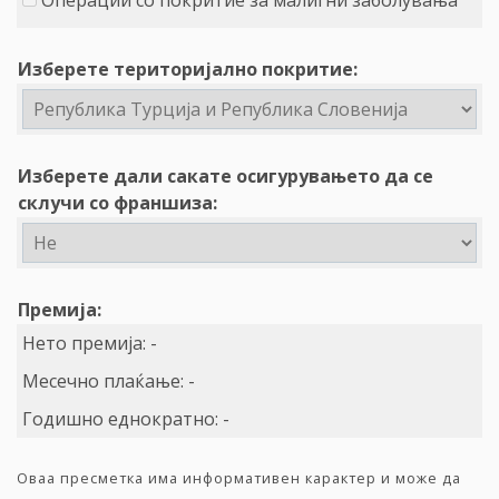
Операции со покритие за малигни заболувања
Изберете територијално покритие:
Изберете дали сакате осигурувањето да се
склучи со франшиза:
Премија:
Нето премија:
-
Месечно плаќање:
-
Годишно еднократно:
-
Оваа пресметка има информативен карактер и може да