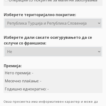
Операции со покритие за малигни заболувања
Изберете територијално покритие:
Изберете дали сакате осигурувањето да се
склучи со франшиза:
Премија:
Нето премија:
-
Месечно плаќање:
-
Годишно еднократно:
-
Оваа пресметка има информативен карактер и може да