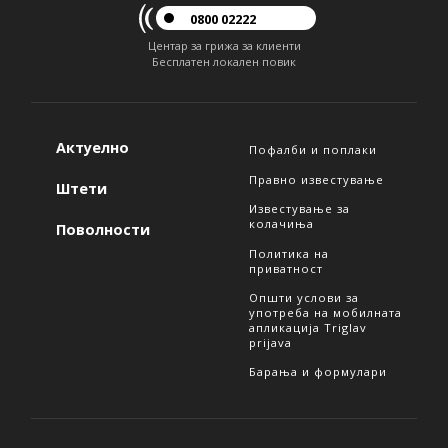
0800 02222
Центар за грижа за клиенти
Бесплатен локален повик
Актуелно
Пофалби и поплаки
Правно известување
Штети
Известување за
колачиња
Поволности
Политика на
приватност
Општи услови за
употреба на мобилната
апликација Triglav
prijava
Барања и формулари