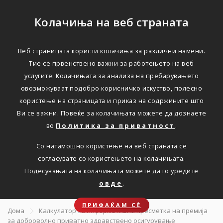
Колачиња на веб страната
Веб страницата користи колачиња за различни намени.
ДОБРОВОЛНО ПРИВАТНО ЗДРАВСТВЕНО
Тие се првенствено важни за работењето на веб
ОСИГУРУВАЊЕ
услугите. Колачињата за анализа на пребарувањето
овозможуваат подобро корисничко искуство, полесно
Направете
користење на страницата и приказ на содржините што
Ви се важни. Повеќе за колачињата можете да дознаете
информативна
во
Политика за приватност
.
пресметка на премија за
Со натамошно користење на веб страната се
здравствено
согласувате со користењето на колачињата.
Подесувањата на колачињата можете да го уредите
осигурување
овде
.
ПРИФАЌАМ СЀ
Дома
Калкулатор за информативна пресметка на премија
за доброволно приватно здравствено осигурување