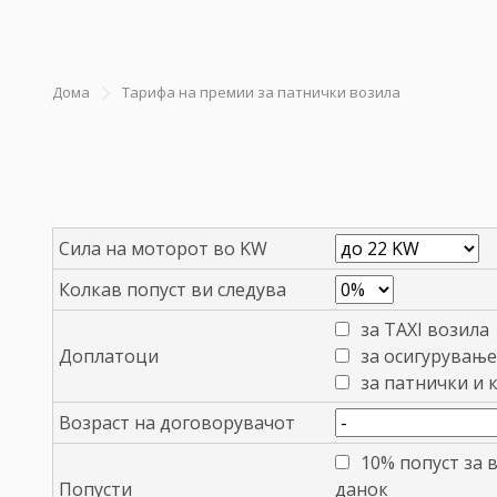
Дома
Тарифа на премии за патнички возила
Сила на моторот во KW
Колкав попуст ви следува
за TAXI возила
Доплатоци
за осигурување
за патнички и 
Возраст на договорувачот
10% попуст за 
Попусти
данок