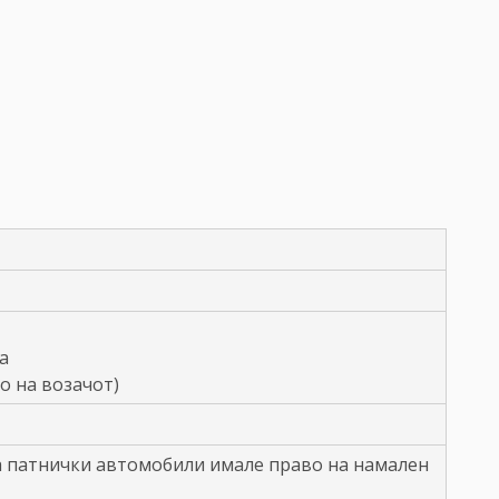
а
о на возачот)
а патнички автомобили имале право на намален