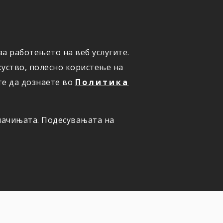
а работењето на веб услугите.
ОНЛАЈН
ПРИЈАВИ ШТЕТА
уство, полесно користење на
те да дознаете во
Политика
олачињата. Подесувањата на
 вашето