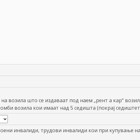
 на возила што се издаваат под наем „рент а кар“ возил
комби возила кои имаат над 5 седишта (покрај седиштет
воени инвалиди, трудови инвалиди кои при купување н