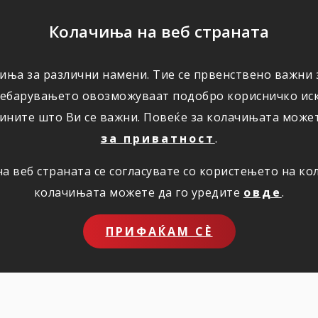
ПОМОШ
Колачиња на веб страната
иња за различни намени. Тие се првенствено важни з
ПОВОЛНОСТИ
КОРИСНО
ЗА НАС
ребарувањето овозможуваат подобро корисничко иск
ините што Ви се важни. Повеќе за колачињата може
за приватност
.
 веб страната се согласувате со користењето на к
колачињата можете да го уредите
овде
.
е премија за
ПРИФАЌАМ СЀ