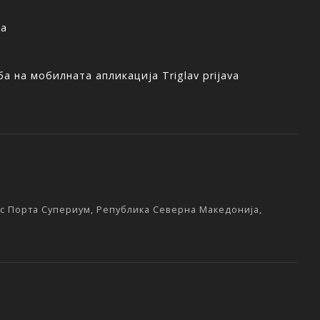
ња
а на мобилната апликација Triglav prijava
екс Порта Супериум, Република Северна Македонија,