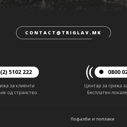
CONTACT@TRIGLAV.MK
(2) 5102 222
0800 0
рижа за клиенти
Центар за грижа з
вик од странство
Бесплатен локал
Пофалби и поплаки