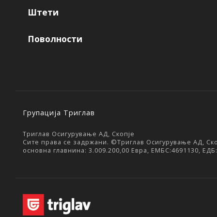
Штети
Поволности
Групација Триглав
Триглав Осигурување АД, Скопје
Сите права се задржани. ©Триглав Осигурување АД, Скоп
основна главнина: 3.009.200,00 Евра, ЕМБС:4691130, ЕДБ