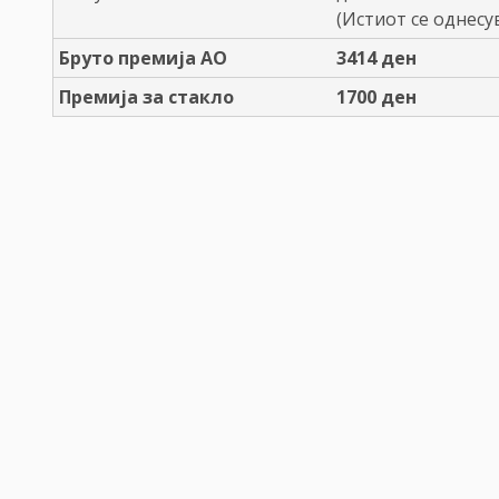
(Истиот се однесу
Бруто премија АО
3414
ден
Премија за стакло
1700
ден