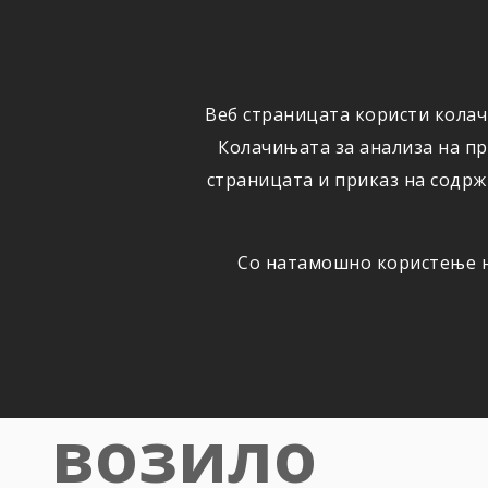
ФИЗИЧКИ
ПРАВНИ
ЛИЦА
ЛИЦА
Веб страницата користи колач
ОСИГУРУВАЊЕ
ШТЕТИ
Колачињата за анализа на п
страницата и приказ на содрж
Со натамошно користење на
АВТОМОБИЛСКА ОДГОВОРНОСТ
Пресметајт
возило