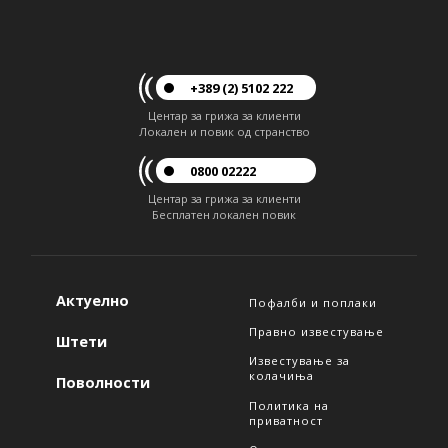
+389 (2) 5102 222
Центар за грижа за клиенти
Локален и повик од странство
0800 02222
Центар за грижа за клиенти
Бесплатен локален повик
Актуелно
Пофалби и поплаки
Правно известување
Штети
Известување за
колачиња
Поволности
Политика на
приватност