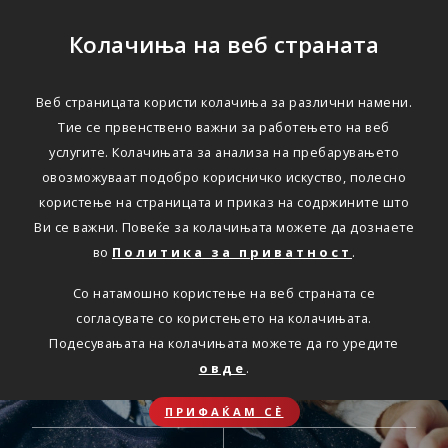
Колачиња на веб страната
ОНЛАЈН
Веб страницата користи колачиња за различни намени.
Секаде.
Тие се првенствено важни за работењето на веб
услугите. Колачињата за анализа на пребарувањето
Секогаш.
овозможуваат подобро корисничко искуство, полесно
користење на страницата и приказ на содржините што
Достапни онлајн услуги
Ви се важни. Повеќе за колачињата можете да дознаете
во
Политика за приватност
.
Со натамошно користење на веб страната се
согласувате со користењето на колачињата.
Подесувањата на колачињата можете да го уредите
ОБНОВА НА
ЗДРАВСТВЕНО
овде
.
АВТОМОБИЛСКО
ПАТНИЧКО
ОСИГУРУВАЊЕ
ОСИГУРУВАЊЕ
ПРИФАЌАМ СЀ