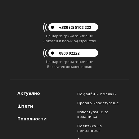
+389 (2) 5102 222
Центар за грижа за клиенти
Локален и повик од странство
0800 02222
Центар за грижа за клиенти
Бесплатен локален повик
Актуелно
Пофалби и поплаки
Правно известување
Штети
Известување за
колачиња
Поволности
Политика на
приватност