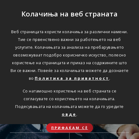
Колачиња на веб страната
ОНЛАЈН
Веб страницата користи колачиња за различни намени.
Секаде.
Тие се првенствено важни за работењето на веб
услугите. Колачињата за анализа на пребарувањето
Секогаш.
овозможуваат подобро корисничко искуство, полесно
користење на страницата и приказ на содржините што
Достапни онлајн услуги
Ви се важни. Повеќе за колачињата можете да дознаете
во
Политика за приватност
.
Со натамошно користење на веб страната се
согласувате со користењето на колачињата.
Подесувањата на колачињата можете да го уредите
ОБНОВА НА
ЗДРАВСТВЕНО
овде
.
АВТОМОБИЛСКО
ПАТНИЧКО
ОСИГУРУВАЊЕ
ОСИГУРУВАЊЕ
ПРИФАЌАМ СЀ