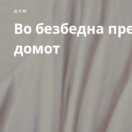
ДОМ
Во безбедна пр
домот