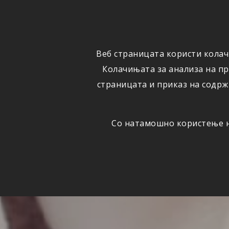
ФИЗИЧКИ
ПРАВНИ
ЛИЦА
ЛИЦА
Веб страницата користи колач
ОСИГУРУВАЊЕ
ШТЕТИ
Колачињата за анализа на п
страницата и приказ на содрж
Со натамошно користење на