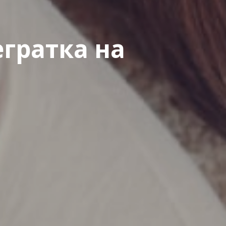
егратка на