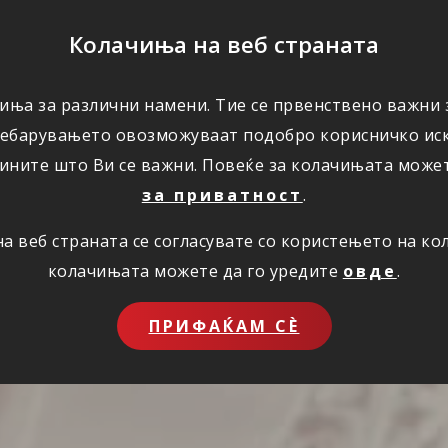
ПОМОШ
Колачиња на веб страната
иња за различни намени. Тие се првенствено важни з
ПОВОЛНОСТИ
КОРИСНО
ЗА НАС
ребарувањето овозможуваат подобро корисничко иск
ините што Ви се важни. Повеќе за колачињата може
за приватност
.
 веб страната се согласувате со користењето на к
колачињата можете да го уредите
овде
.
ПРИФАЌАМ СЀ