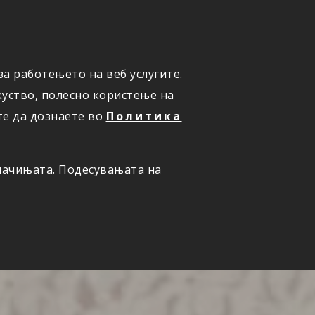
а работењето на веб услугите.
ОНЛАЈН
ПРИЈАВИ ШТЕТА
уство, полесно користење на
те да дознаете во
Политика
олачињата. Подесувањата на