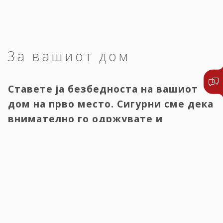
За вашиот дом
Ставете ја безбедноста на вашиот
дом на прво место. Сигурни сме дека
внимателно го одржувате и
заштитувате вашиот имот, па
осигурете го и него.
Домот е нашата животна инвестиција. За да го создадеме,
потребни се средства, време и енергија, а сето тоа може да
исчезне во само еден миг. Вредноста на секој имот е
различна, но сите ние негуваме свој однос кон куќата, станот,