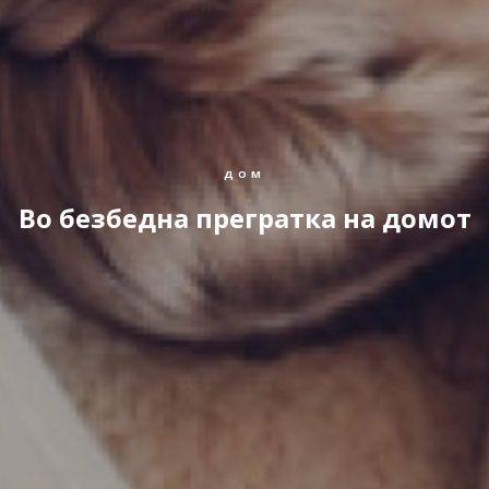
ДОМ
Во безбедна прегратка на домот