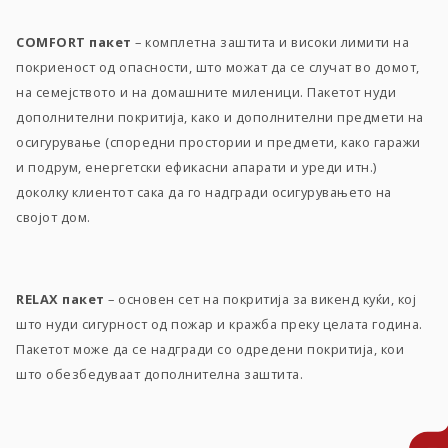
COMFORT пакет
– комплетна заштита и високи лимити на
покриеност од опасности, што можат да се случат во домот,
на семејството и на домашните миленици. Пакетот нуди
дополнителни покритија, како и дополнителни предмети на
осигурување (споредни простории и предмети, како гаражи
и подрум, eнергетски ефикасни апарати и уреди итн.)
доколку клиентот сака да го надгради осигурувањето на
својот дом.
RELAX пакет
– основен сет на покритија за викенд куќи, кој
што нуди сигурност од пожар и кражба преку целата година.
Пакетот може да се надгради со одредени покритија, кои
што обезбедуваат дополнителна заштита.