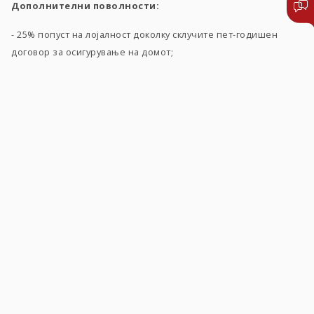
Дополнителни поволности:
- 25% попуст на лојалност доколку склучите пет-годишен
договор за осигурување на домот;
- 10% попуст за клиентите кои користат апарати кои се
енергетски ефикасни односно начинот на загревање во
домот е решен со енергетски ефикасно решение (инвертер
клима уреди, топлотни пумпи и сл.), како и апарати кои го
намалуваат загадувањето на животната средина (котли за
пелети и брикети, чилери и сл.);
- клиентите кои поддржуваат енергетска ефикасност во
домот и имаат поставено соларни колектори, имаат можност
за осигурување на истите со попуст од 50%.