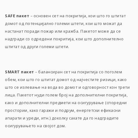
SAFE пакет
– основен сет на покритија, кои што го штитат
домот од потенцијално големи штети, кои што можат да
настанат поради пожар или кражба. Пакетот може да се
надгради со одредени покритија, кои што дополнително
штитат од други големи штети.
SMART пакет
– балансиран сет на покритија со поголем
обем, кои што го штитат домот од најчестите ризици, како
што се излевање на вода во домот и одговорност кон трети
лица. Пакетот нуди голем број на дополнителни покритија,
како и дополнителни предмети на осигурување (споредни
простории, како гаражи и подрум, eнергетски ефикасни
апарати и уреди, итн.) доколку сакате да го надградите
осигурувањето на својот дом.