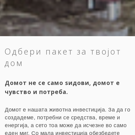
Одбери пакет за твојот
дом
Домот не се само ѕидови, домот е
чувство и потреба.
Домот е нашата животна инвестиција. За да го
создадеме, потребни се средства, време и
енергија, а сето тоа може да исчезне во само
еден миг. Со мала инвестиција обезбедете