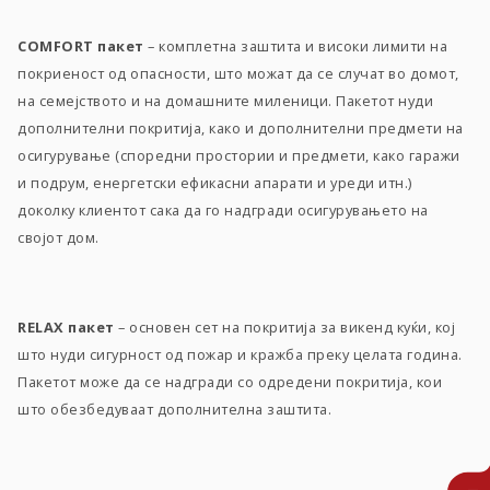
COMFORT пакет
– комплетна заштита и високи лимити на
покриеност од опасности, што можат да се случат во домот,
на семејството и на домашните миленици. Пакетот нуди
дополнителни покритија, како и дополнителни предмети на
осигурување (споредни простории и предмети, како гаражи
и подрум, eнергетски ефикасни апарати и уреди итн.)
доколку клиентот сака да го надгради осигурувањето на
својот дом.
RELAX пакет
– основен сет на покритија за викенд куќи, кој
што нуди сигурност од пожар и кражба преку целата година.
Пакетот може да се надгради со одредени покритија, кои
што обезбедуваат дополнителна заштита.