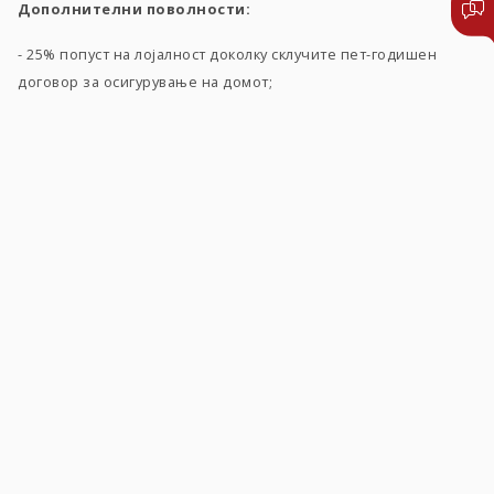
Дополнителни поволности:
- 25% попуст на лојалност доколку склучите пет-годишен
договор за осигурување на домот;
- 10% попуст за клиентите кои користат апарати кои се
енергетски ефикасни односно начинот на загревање во
домот е решен со енергетски ефикасно решение (инвертер
клима уреди, топлотни пумпи и сл.), како и апарати кои го
намалуваат загадувањето на животната средина (котли за
пелети и брикети, чилери и сл.);
- клиентите кои поддржуваат енергетска ефикасност во
домот и имаат поставено соларни колектори, имаат можност
за осигурување на истите со попуст од 50%.