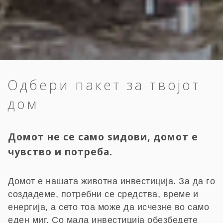
Одбери пакет за твојот
дом
Домот не се само ѕидови, домот е
чувство и потреба.
Домот е нашата животна инвестиција. За да го
создадеме, потребни се средства, време и
енергија, а сето тоа може да исчезне во само
еден миг. Со мала инвестиција обезбедете