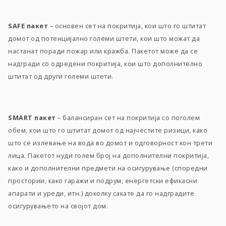
SAFE пакет
– основен сет на покритија, кои што го штитат
домот од потенцијално големи штети, кои што можат да
настанат поради пожар или кражба. Пакетот може да се
надгради со одредени покритија, кои што дополнително
штитат од други големи штети.
SMART пакет
– балансиран сет на покритија со поголем
обем, кои што го штитат домот од најчестите ризици, како
што се излевање на вода во домот и одговорност кон трети
лица. Пакетот нуди голем број на дополнителни покритија,
како и дополнителни предмети на осигурување (споредни
простории, како гаражи и подрум, eнергетски ефикасни
апарати и уреди, итн.) доколку сакате да го надградите
осигурувањето на својот дом.