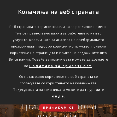
Колачиња на веб страната
Веб страницата користи колачиња за различни намени.
Тие се првенствено важни за работењето на веб
Едноставно преку
услугите. Колачињата за анализа на пребарувањето
интернет
овозможуваат подобро корисничко искуство, полесно
користење на страницата и приказ на содржините што
Ви се важни. Повеќе за колачињата можете да дознаете
во
Политика за приватност
.
АВТОМОБИЛСКА ОДГОВОРНОСТ
Со натамошно користење на веб страната се
Oнлајн обнова на осигурување.
согласувате со користењето на колачињата.
Онлајн пријава на
Подесувањата на колачињата можете да го уредите
Travel Smart и Travel
овде
.
ПОВЕЌЕ
СКЛУЧИ
осигурен случај преку
Сѐ ќе биде во ред
Триглав на нова
Smart Plus
ПРИФАЌАМ СЀ
OneID
локација.
ЗДРАВСТВЕНО ПАТНИЧКО
Совет, информација или инспирација за секоја животна