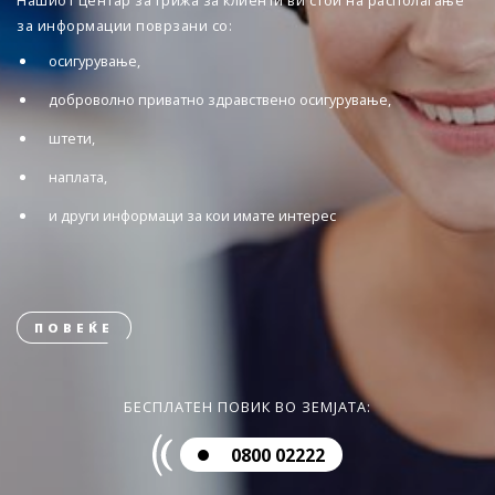
Нашиот центар за грижа за клиенти ви стои на располагање
за информации поврзани со:
осигурување,
доброволно приватно здравствено осигурување,
штети,
наплата,
и други информаци за кои имате интерес
ПОВЕЌЕ
БЕСПЛАТЕН ПОВИК ВО ЗЕМЈАТА:
0800 02222