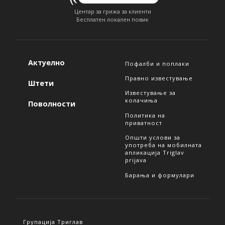
Центар за грижа за клиенти
Бесплатен локален повик
Актуелно
Пофалби и поплаки
Правно известување
Штети
Известување за
колачиња
Поволности
Политика на
приватност
Општи услови за
употреба на мобилната
апликација Triglav
prijava
Барања и формулари
Групација Триглав