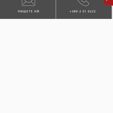
ПИШЕТЕ НЍ
+389 2 51 0222
ПОБАРАЈТЕ ЗАСТАПНИК
ЛОКАЦИИ И КОНТАКТИ
ПОВЕЌЕ ЗА
ОСИГУРУВАЊЕТО