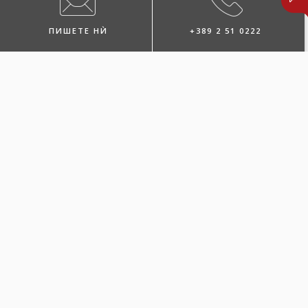
ПИШЕТЕ НЍ
+389 2 51 0222
ПОБАРАЈТЕ ЗАСТАПНИК
ЛОКАЦИИ И КОНТАКТИ
ПОВЕЌЕ ЗА
ОСИГУРУВАЊЕТО