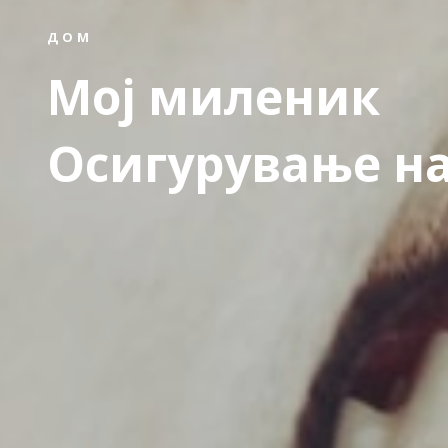
ДОМ
Moj миленик
Осигурување н