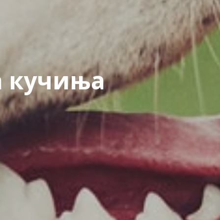
а кучиња