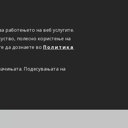
а работењето на веб услугите.
ОНЛАЈН
ПРИЈАВИ ШТЕТА
уство, полесно користење на
те да дознаете во
Политика
олачињата. Подесувањата на