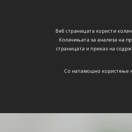
ФИЗИЧКИ
ПРАВНИ
ЛИЦА
ЛИЦА
Веб страницата користи колач
ОСИГУРУВАЊЕ
ШТЕТИ
Колачињата за анализа на п
страницата и приказ на содрж
Со натамошно користење на