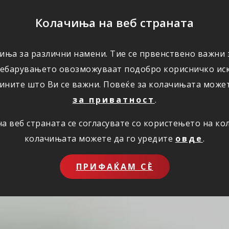
ПОМОШ
Колачиња на веб страната
иња за различни намени. Тие се првенствено важни з
ПОВОЛНОСТИ
КОРИСНО
ЗА НАС
ребарувањето овозможуваат подобро корисничко иск
ините што Ви се важни. Повеќе за колачињата може
за приватност
.
 веб страната се согласувате со користењето на к
колачињата можете да го уредите
овде
.
ПРИФАЌАМ СЀ