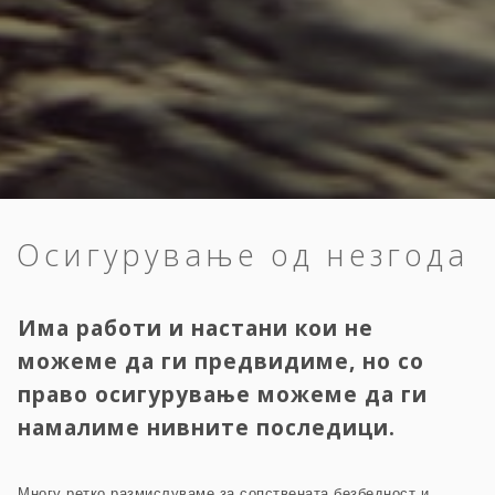
Осигурување од незгода
Има работи и настани кои не
можеме да ги предвидиме, но со
право осигурување можеме да ги
намалиме нивните последици.
Многу ретко размислуваме за сопствената безбедност и