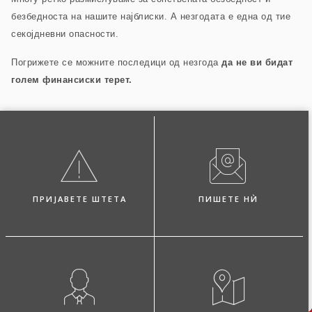
безбедноста на нашите најблиски.
А незгодата е една од тие
секојдневни опасности.
Погрижете се можните последици од незгода
да не ви бидат
голем финансиски терет.
ПРИЈАВЕТЕ ШТЕТА
ПИШЕТЕ НЍ