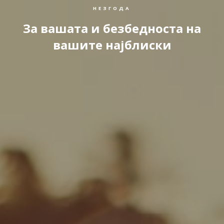
НЕЗГОДА
За вашата и безбедноста на
вашите најблиски