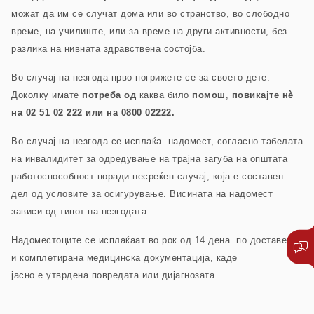
можат да им се случат дома или во странство, во слободно
време, на училиште, или за време на други активности, без
разлика на нивната здравствена состојба.
Во случај на незгода прво погрижете се за своето дете.
Доколку имате
потреба
од
каква било
помош
,
повикајте нѐ
на 02 51 02 222 или на 0800 02222.
Во случај на незгода се исплаќа надомест, согласно табелата
на инвалидитет за одредување на трајна загуба на општата
работоспособност поради несреќен случај, која е составен
дел од условите за осигурување. Висината на надомест
зависи од типот на незгодата.
Надоместоците се исплаќаат во рок од 14 дена по доставена
и комплетирана медицинска документација, каде
јасно е утврдена повредата или дијагнозата.