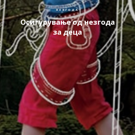
НЕЗГОДА
Осигурување од незгода
за деца