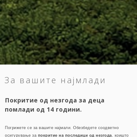
За вашите најмлади
Покритие од незгода за деца
помлади од 14 години.
Погрижете се за вашите најмали. Обезбедете соодветно
осигурување за
покритие на последици од незгода
, коишто