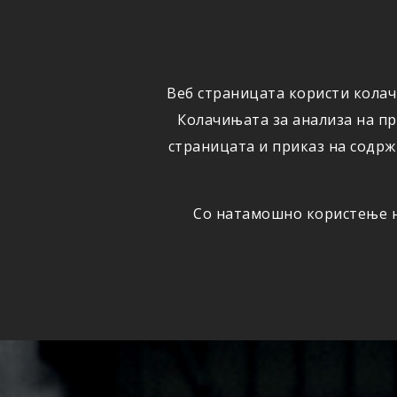
ФИЗИЧКИ
ПРАВНИ
ЛИЦА
ЛИЦА
Веб страницата користи колач
ОСИГУРУВАЊЕ
ШТЕТИ
Колачињата за анализа на п
страницата и приказ на содрж
Со натамошно користење на