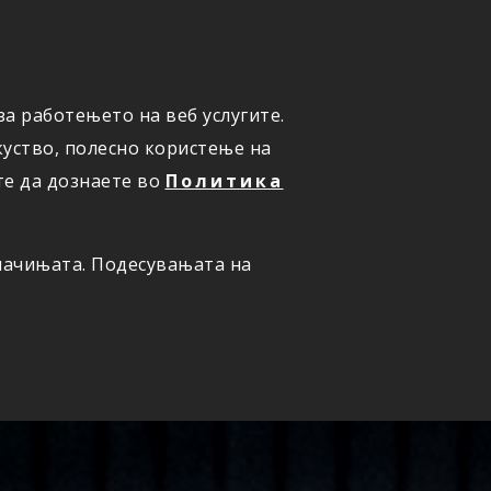
а работењето на веб услугите.
ОНЛАЈН
ПРИЈАВИ ШТЕТА
уство, полесно користење на
те да дознаете во
Политика
олачињата. Подесувањата на