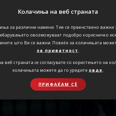
ПОМОШ
Колачиња на веб страната
иња за различни намени. Тие се првенствено важни з
ПОВОЛНОСТИ
КОРИСНО
ЗА НАС
ребарувањето овозможуваат подобро корисничко иск
ините што Ви се важни. Повеќе за колачињата може
за приватност
.
 веб страната се согласувате со користењето на к
колачињата можете да го уредите
овде
.
ПРИФАЌАМ СЀ