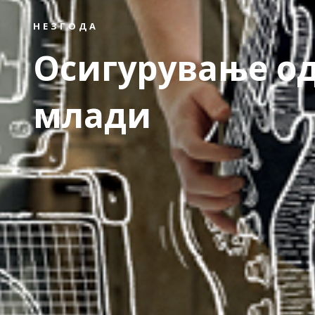
НЕЗГОДА
Осигурување од
млади