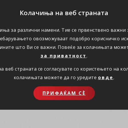
ПОМОШ
Колачиња на веб страната
иња за различни намени. Тие се првенствено важни з
ПОВОЛНОСТИ
КОРИСНО
ЗА НАС
ребарувањето овозможуваат подобро корисничко иск
ините што Ви се важни. Повеќе за колачињата може
за приватност
.
 веб страната се согласувате со користењето на к
колачињата можете да го уредите
овде
.
ПРИФАЌАМ СЀ