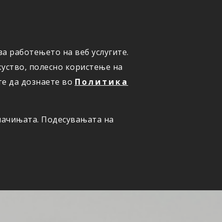
а работењето на веб услугите.
ОНЛАЈН
ПРИЈАВИ ШТЕТА
уство, полесно користење на
те да дознаете во
Политика
олачињата. Подесувањата на