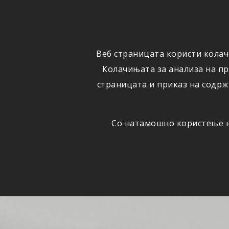
ФИЗИЧКИ
ПРАВНИ
ЛИЦА
ЛИЦА
Веб страницата користи колач
ОСИГУРУВАЊЕ
ШТЕТИ
Колачињата за анализа на п
страницата и приказ на содрж
Со натамошно користење на