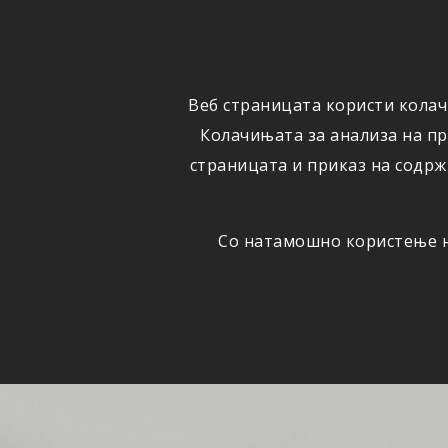
ФИЗИЧКИ
ПРАВНИ
ЛИЦА
ЛИЦА
Веб страницата користи колач
ОСИГУРУВАЊЕ
ШТЕТИ
Колачињата за анализа на п
страницата и приказ на содрж
Со натамошно користење на