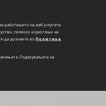
а работењето на веб услугите.
ОНЛАЈН
ПРИЈАВИ ШТЕТА
уство, полесно користење на
те да дознаете во
Политика
олачињата. Подесувањата на