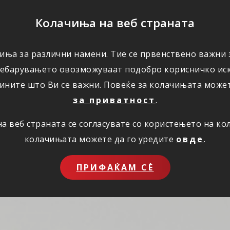
ПОМОШ
Колачиња на веб страната
иња за различни намени. Тие се првенствено важни з
ПОВОЛНОСТИ
КОРИСНО
ЗА НАС
ребарувањето овозможуваат подобро корисничко иск
ините што Ви се важни. Повеќе за колачињата може
за приватност
.
 веб страната се согласувате со користењето на к
колачињата можете да го уредите
овде
.
ПРИФАЌАМ СЀ