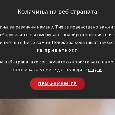
ПОМОШ
Колачиња на веб страната
иња за различни намени. Тие се првенствено важни з
ПОВОЛНОСТИ
КОРИСНО
ЗА НАС
ребарувањето овозможуваат подобро корисничко иск
ините што Ви се важни. Повеќе за колачињата може
за приватност
.
 веб страната се согласувате со користењето на к
колачињата можете да го уредите
овде
.
ПРИФАЌАМ СЀ