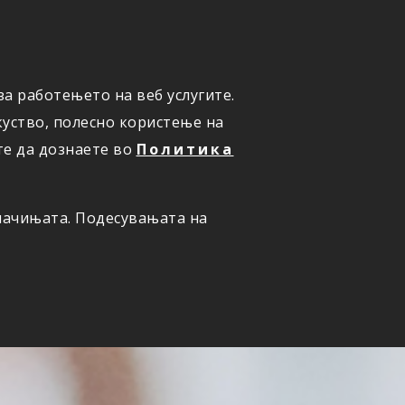
а работењето на веб услугите.
ОНЛАЈН
ПРИЈАВИ ШТЕТА
уство, полесно користење на
те да дознаете во
Политика
олачињата. Подесувањата на