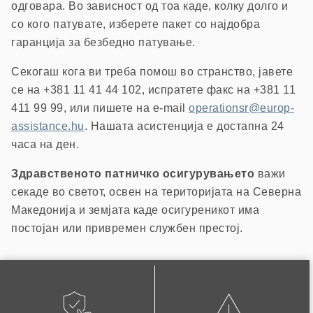
одговара. Во зависност од тоа каде, колку долго и
со кого патувате, изберете пакет со најдобра
гаранција за безбедно патување.
Секогаш кога ви треба помош во странство, јавете
се на +381 11 41 44 102, испратете факс на +381 11
411 99 99, или пишете на e-mail
operationsr@europ-
assistance.hu
. Нашата асистенција е достапна 24
часа на ден.
Здравственото патничко осигурувањето
важи
секаде во светот, освен на територијата на Северна
Македонија и земјата каде осигуреникот има
постојан или привремен службен престој.