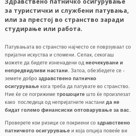
Здравствено патничко осигурување
за туристички и службени патувања,
или за престој во странство заради
студирање или работа.
Патувањата во странство најчесто се поврзуваат со
пријатни искуства и спомени. Сепак, секогаш
можете да бидете изненадени од
неочекувани и
непредвидливи настани
. Затоа, обезбедете се -
земете добро
здравствено патничко
осигурување
кога треба да патувате во странство.
Ние ќе се погрижиме
трошоците
што ќе произлезат
како последица од непријатните настани
да не
бидат големо финансиски оптоварување за вас
.
Проверете кои ризици се покриени со
здравствено
патничкото осигурување
и која опција повеќе ви