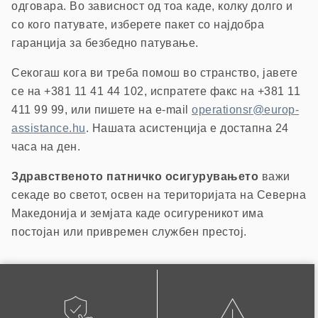
одговара. Во зависност од тоа каде, колку долго и
со кого патувате, изберете пакет со најдобра
гаранција за безбедно патување.
Секогаш кога ви треба помош во странство, јавете
се на +381 11 41 44 102, испратете факс на +381 11
411 99 99, или пишете на e-mail
operationsr@europ-
assistance.hu
. Нашата асистенција е достапна 24
часа на ден.
Здравственото патничко осигурувањето
важи
секаде во светот, освен на територијата на Северна
Македонија и земјата каде осигуреникот има
постојан или привремен службен престој.