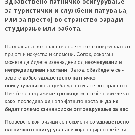
Здравствено патничко осигурување
за туристички и службени патувања,
или за престој во странство заради
студирање или работа.
Патувањата во странство најчесто се поврзуваат со
пријатни искуства и спомени. Сепак, секогаш
можете да бидете изненадени од
неочекувани и
непредвидливи настани
. Затоа, обезбедете се -
земете добро
здравствено патничко
осигурување
кога треба да патувате во странство.
Ние ќе се погрижиме
трошоците
што ќе произлезат
како последица од непријатните настани
да не
бидат големо финансиски оптоварување за вас
.
Проверете кои ризици се покриени со
здравствено
патничкото осигурување
и која опција повеќе ви