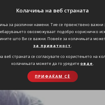
ПОМОШ
Колачиња на веб страната
иња за различни намени. Тие се првенствено важни з
ПОВОЛНОСТИ
КОРИСНО
ЗА НАС
ребарувањето овозможуваат подобро корисничко иск
ините што Ви се важни. Повеќе за колачињата може
за приватност
.
 веб страната се согласувате со користењето на к
колачињата можете да го уредите
овде
.
ПРИФАЌАМ СЀ