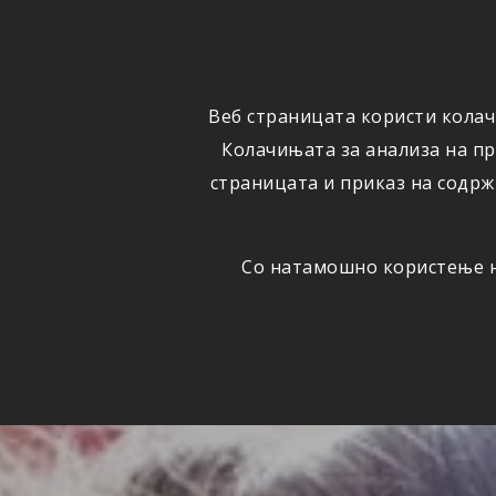
ФИЗИЧКИ
ПРАВНИ
ЛИЦА
ЛИЦА
Веб страницата користи колач
ОСИГУРУВАЊЕ
ШТЕТИ
Колачињата за анализа на п
страницата и приказ на содрж
Со натамошно користење на