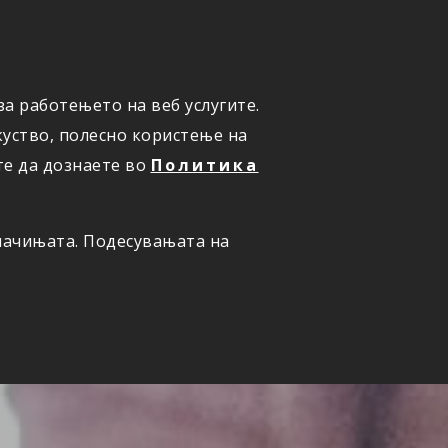
а работењето на веб услугите.
ОНЛАЈН
ПРИЈАВИ ШТЕТА
уство, полесно користење на
те да дознаете во
Политика
олачињата. Подесувањата на