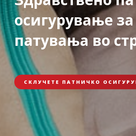
осигурување за
патувања во ст
СКЛУЧЕТЕ ПАТНИЧКО ОСИГУРУ