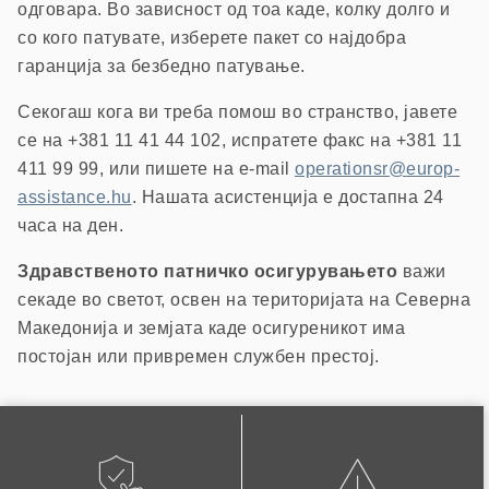
одговара. Во зависност од тоа каде, колку долго и
со кого патувате, изберете пакет со најдобра
гаранција за безбедно патување.
Секогаш кога ви треба помош во странство, јавете
се на +381 11 41 44 102, испратете факс на +381 11
411 99 99, или пишете на e-mail
operationsr@europ-
assistance.hu
. Нашата асистенција е достапна 24
часа на ден.
Здравственото патничко осигурувањето
важи
секаде во светот, освен на територијата на Северна
Македонија и земјата каде осигуреникот има
постојан или привремен службен престој.