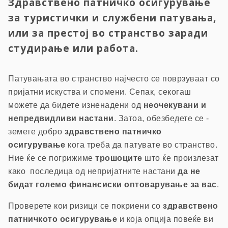
Здравствено патничко осигурување
за туристички и службени патувања,
или за престој во странство заради
студирање или работа.
Патувањата во странство најчесто се поврзуваат со
пријатни искуства и спомени. Сепак, секогаш
можете да бидете изненадени од
неочекувани и
непредвидливи настани
. Затоа, обезбедете се -
земете добро
здравствено патничко
осигурување
кога треба да патувате во странство.
Ние ќе се погрижиме
трошоците
што ќе произлезат
како последица од непријатните настани
да не
бидат големо финансиски оптоварување за вас
.
Проверете кои ризици се покриени со
здравствено
патничкото осигурување
и која опција повеќе ви