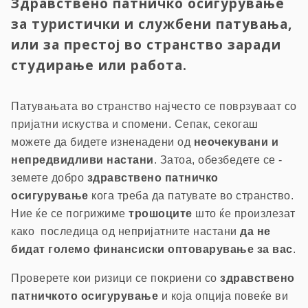
Здравствено патничко осигурување
за туристички и службени патувања,
или за престој во странство заради
студирање или работа.
Патувањата во странство најчесто се поврзуваат со
пријатни искуства и спомени. Сепак, секогаш
можете да бидете изненадени од
неочекувани и
непредвидливи настани
. Затоа, обезбедете се -
земете добро
здравствено патничко
осигурување
кога треба да патувате во странство.
Ние ќе се погрижиме
трошоците
што ќе произлезат
како последица од непријатните настани
да не
бидат големо финансиски оптоварување за вас
.
Проверете кои ризици се покриени со
здравствено
патничкото осигурување
и која опција повеќе ви