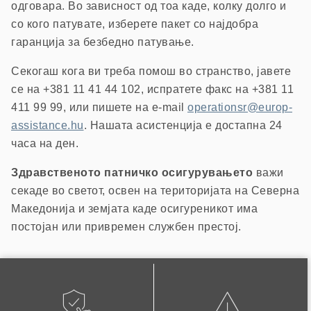
одговара. Во зависност од тоа каде, колку долго и
со кого патувате, изберете пакет со најдобра
гаранција за безбедно патување.
Секогаш кога ви треба помош во странство, јавете
се на +381 11 41 44 102, испратете факс на +381 11
411 99 99, или пишете на e-mail
operationsr@europ-
assistance.hu
. Нашата асистенција е достапна 24
часа на ден.
Здравственото патничко осигурувањето
важи
секаде во светот, освен на територијата на Северна
Македонија и земјата каде осигуреникот има
постојан или привремен службен престој.